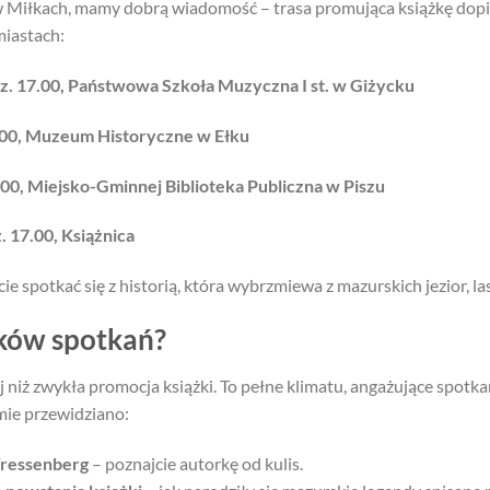
 w Miłkach, mamy dobrą wiadomość – trasa promująca książkę dopi
miastach:
z. 17.00, Państwowa Szkoła Muzyczna I st. w Giżycku
7.00, Muzeum Historyczne w Ełku
.00, Miejsko-Gminnej Biblioteka Publiczna w Piszu
. 17.00, Książnica
ie spotkać się z historią, która wybrzmiewa z mazurskich jezior, l
ików spotkań?
 niż zwykła promocja książki. To pełne klimatu, angażujące spotkan
ie przewidziano:
Tressenberg
– poznajcie autorkę od kulis.