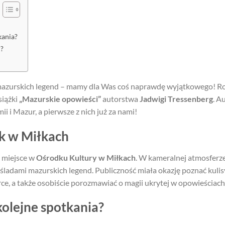
kania?
ń?
 i mazurskich legend – mamy dla Was coś naprawdę wyjątkowego! Ro
siążki
„Mazurskie opowieści”
autorstwa
Jadwigi Tressenberg
. A
i i Mazur, a pierwsze z nich już za nami!
k w Miłkach
 miejsce w
Ośrodku Kultury w Miłkach
. W kameralnej atmosferze
 śladami mazurskich legend. Publiczność miała okazję poznać kuli
ce, a także osobiście porozmawiać o magii ukrytej w opowieściach
kolejne spotkania?