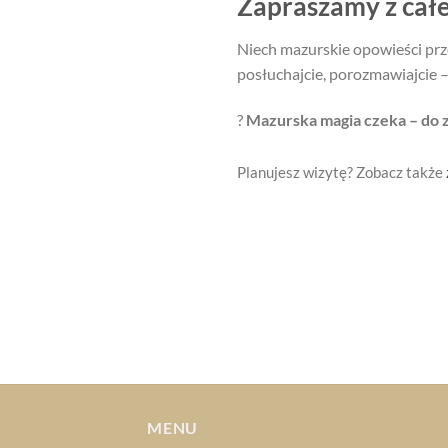
Zapraszamy z całe
Niech mazurskie opowieści prze
posłuchajcie, porozmawiajcie –
?
Mazurska magia czeka – do 
Planujesz wizytę? Zobacz także
MENU