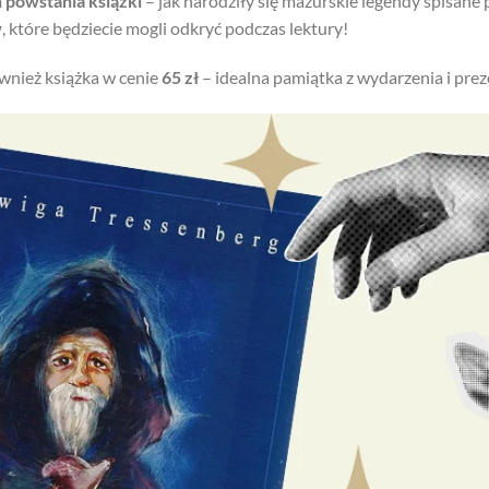
 powstania książki
– jak narodziły się mazurskie legendy spisane 
w
, które będziecie mogli odkryć podczas lektury!
wnież książka w cenie
65 zł
– idealna pamiątka z wydarzenia i preze