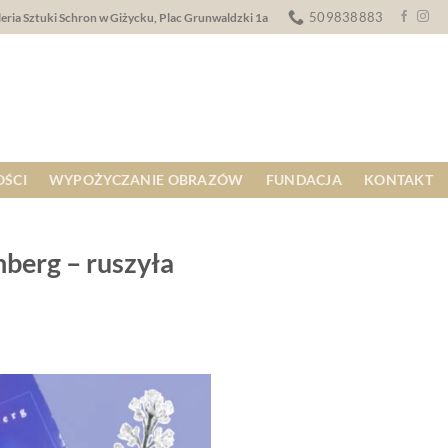
509838883
eria Sztuki Schron w Giżycku, Plac Grunwaldzki 1a
ŚCI
WYPOŻYCZANIE OBRAZÓW
FUNDACJA
KONTAKT
berg – ruszyła