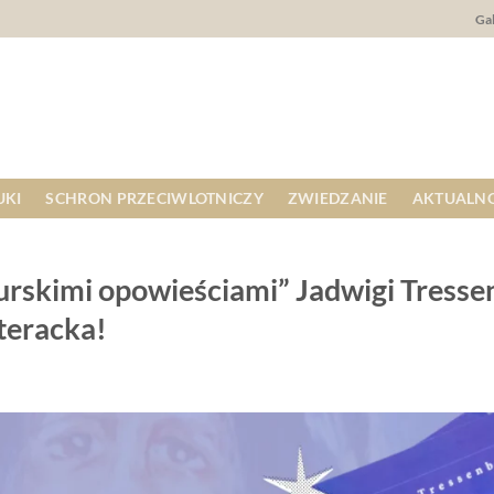
Gal
UKI
SCHRON PRZECIWLOTNICZY
ZWIEDZANIE
AKTUALNO
urskimi opowieściami” Jadwigi Tressen
iteracka!