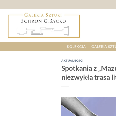
Skip
to
content
KOLEKCJA
GALERIA SZT
AKTUALNOŚCI
Spotkania z „Maz
niezwykła trasa l