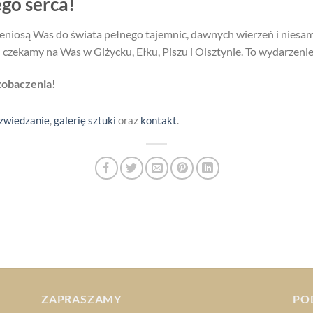
go serca!
niosą Was do świata pełnego tajemnic, dawnych wierzeń i niesamow
 czekamy na Was w Giżycku, Ełku, Piszu i Olsztynie. To wydarzenie
zobaczenia!
zwiedzanie
,
galerię sztuki
oraz
kontakt
.
ZAPRASZAMY
PO