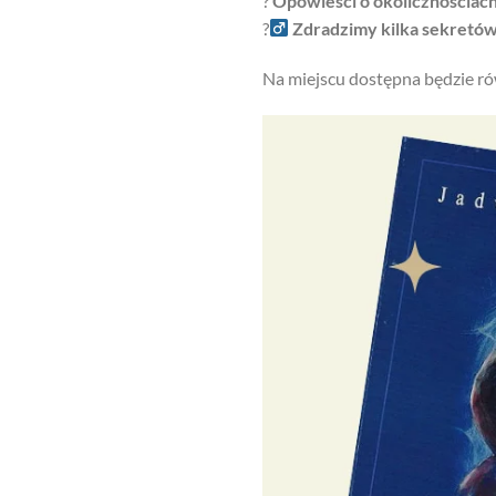
?
Opowieści o okolicznościach
?
Zdradzimy kilka sekretó
Na miejscu dostępna będzie ró