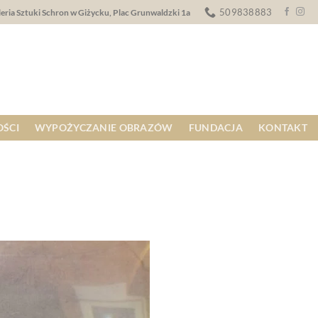
509838883
eria Sztuki Schron w Giżycku, Plac Grunwaldzki 1a
ŚCI
WYPOŻYCZANIE OBRAZÓW
FUNDACJA
KONTAKT