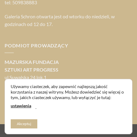
tel: 509838883
Galeria Schron otwarta jest od wtorku do niedzieli, w
godzinach od 12 do 17.
PODMIOT PROWADZĄCY
MAZURSKA FUNDACJA
SZTUKI ART PROGRESS
ul.Suwalska 24 lok.1
11-500 Giżycko
Używamy ciasteczek, aby zapewnić najlepszą jakość
korzystania z naszej witryny. Możesz dowiedzieć się więcej o
tym, jakich ciasteczek używamy, lub wyłączyć je tutaj:
NIP: 8451985290
ustawienia
KRS: 000534342
.
Akceptuj
Copyright 2026 © Cześć Giżycko