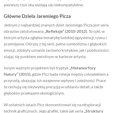
pierwszy rzut oka wydają się niekompatybilne.
Główne Dzieła Jaremiego Picza
Jednym z najbardziej znanych dzieł Jaremiego Picza jest seria
obrazów zatytułowana
„Refleksje” (2010-2012)
. To cykl, w
którym artysta zgłębia tematykę ludzkiej egzystencji, czasu i
przemijania. Obrazy z tej serii, pełne symbolizmu i głębokich
emocji, zdobyły uznanie zarówno krytyków, jak i publiczności,
stając się punktem zwrotnym w karierze artysty.
Innym ważnym projektem był tryptyk
„Metamorfozy
Natury” (2015)
, gdzie Picz bada relacje między człowiekiem a
przyrodą, ukazując ich wzajemne wpływy i zależności. Prace
te cechują się niezwykłą precyzją w oddaniu detali, a także
głębokim przekazem ekologicznym.
W ostatnich latach Picz skoncentrował się na eksploracji
technik graficznych. Jego grafiki, takie jak seria
„Struktury