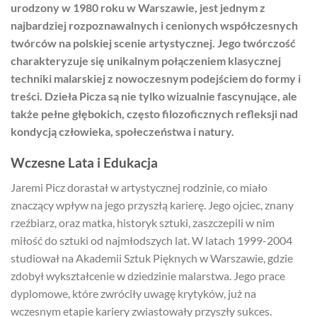
urodzony w 1980 roku w Warszawie, jest jednym z
najbardziej rozpoznawalnych i cenionych współczesnych
twórców na polskiej scenie artystycznej. Jego twórczość
charakteryzuje się unikalnym połączeniem klasycznej
techniki malarskiej z nowoczesnym podejściem do formy i
treści. Dzieła Picza są nie tylko wizualnie fascynujące, ale
także pełne głębokich, często filozoficznych refleksji nad
kondycją człowieka, społeczeństwa i natury.
Wczesne Lata i Edukacja
Jaremi Picz dorastał w artystycznej rodzinie, co miało
znaczący wpływ na jego przyszłą karierę. Jego ojciec, znany
rzeźbiarz, oraz matka, historyk sztuki, zaszczepili w nim
miłość do sztuki od najmłodszych lat. W latach 1999-2004
studiował na Akademii Sztuk Pięknych w Warszawie, gdzie
zdobył wykształcenie w dziedzinie malarstwa. Jego prace
dyplomowe, które zwróciły uwagę krytyków, już na
wczesnym etapie kariery zwiastowały przyszły sukces.