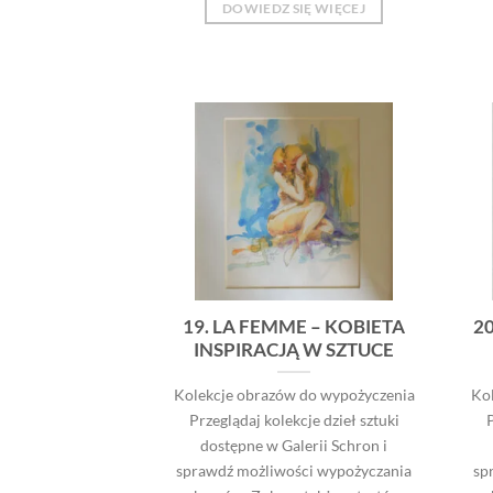
DOWIEDZ SIĘ WIĘCEJ
19. LA FEMME – KOBIETA
2
INSPIRACJĄ W SZTUCE
Kolekcje obrazów do wypożyczenia
Ko
Przeglądaj kolekcje dzieł sztuki
P
dostępne w Galerii Schron i
sprawdź możliwości wypożyczania
sp