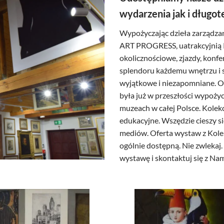
wydarzenia jak i dług
Wypożyczając dzieła zarządza
ART PROGRESS, uatrakcyjnią 
okolicznościowe, zjazdy, konfe
splendoru każdemu wnętrzu i s
wyjątkowe i niezapomniane. O
była już w przeszłości wypoży
muzeach w całej Polsce. Kolek
edukacyjne. Wszędzie cieszy s
mediów. Oferta wystaw z Kolekc
ogólnie dostępną. Nie zwlekaj
wystawę i skontaktuj się z Nam