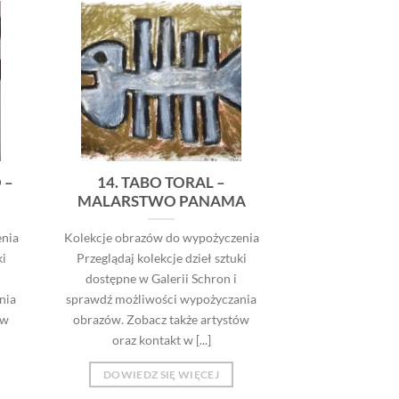
 –
14. TABO TORAL –
MALARSTWO PANAMA
nia
Kolekcje obrazów do wypożyczenia
ki
Przeglądaj kolekcje dzieł sztuki
dostępne w Galerii Schron i
nia
sprawdź możliwości wypożyczania
ów
obrazów. Zobacz także artystów
oraz kontakt w [...]
DOWIEDZ SIĘ WIĘCEJ