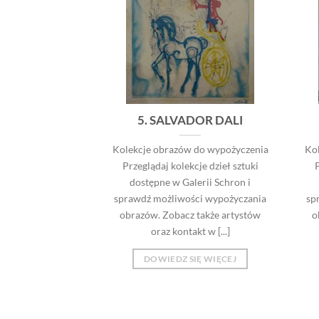
5. SALVADOR DALI
Kolekcje obrazów do wypożyczenia
Ko
Przeglądaj kolekcje dzieł sztuki
P
dostępne w Galerii Schron i
sprawdź możliwości wypożyczania
sp
obrazów. Zobacz także artystów
o
oraz kontakt w [...]
DOWIEDZ SIĘ WIĘCEJ