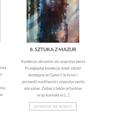
8. SZTUKA Z MAZUR
Kolekcje obrazów do wypożyczenia
nia
Przeglądaj kolekcje dzieł sztuki
ki
dostępne w Galerii Schron i
sprawdź możliwości wypożyczania
nia
obrazów. Zobacz także artystów
ów
oraz kontakt w [...]
DOWIEDZ SIĘ WIĘCEJ