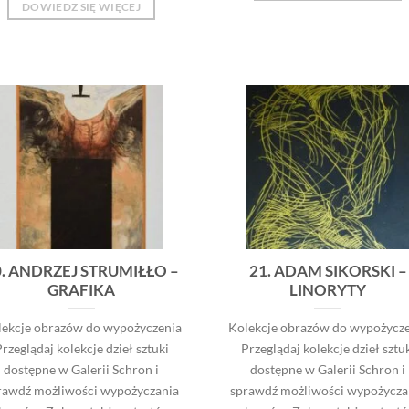
DOWIEDZ SIĘ WIĘCEJ
0. ANDRZEJ STRUMIŁŁO –
21. ADAM SIKORSKI –
GRAFIKA
LINORYTY
lekcje obrazów do wypożyczenia
Kolekcje obrazów do wypożycze
rzeglądaj kolekcje dzieł sztuki
Przeglądaj kolekcje dzieł sztu
dostępne w Galerii Schron i
dostępne w Galerii Schron i
rawdź możliwości wypożyczania
sprawdź możliwości wypożycza