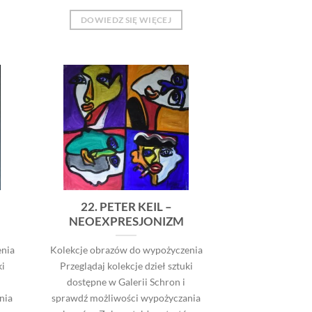
DOWIEDZ SIĘ WIĘCEJ
22. PETER KEIL –
NEOEXPRESJONIZM
nia
Kolekcje obrazów do wypożyczenia
ki
Przeglądaj kolekcje dzieł sztuki
dostępne w Galerii Schron i
nia
sprawdź możliwości wypożyczania