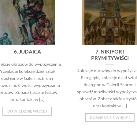
6. JUDAICA
7. NIKIFOR I
PRYMITYWIŚCI
lekcje obrazów do wypożyczenia
Kolekcje obrazów do wypożycze
rzeglądaj kolekcje dzieł sztuki
Przeglądaj kolekcje dzieł sztu
dostępne w Galerii Schron i
dostępne w Galerii Schron i
rawdź możliwości wypożyczania
sprawdź możliwości wypożycza
brazów. Zobacz także artystów
obrazów. Zobacz także artyst
oraz kontakt w [...]
oraz kontakt w [...]
DOWIEDZ SIĘ WIĘCEJ
DOWIEDZ SIĘ WIĘCEJ