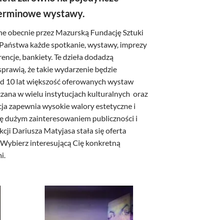
oterminowe wystawy.
ne obecnie przez Mazurską Fundację Sztuki
Państwa każde spotkanie, wystawy, imprezy
rencje, bankiety. Te dzieła dodadzą
prawią, że takie wydarzenie będzie
d 10 lat większość oferowanych wystaw
czana w wielu instytucjach kulturalnych oraz
cja zapewnia wysokie walory estetyczne i
ię dużym zainteresowaniem publiczności i
ji Dariusza Matyjasa stała się oferta
. Wybierz interesującą Cię konkretną
i.