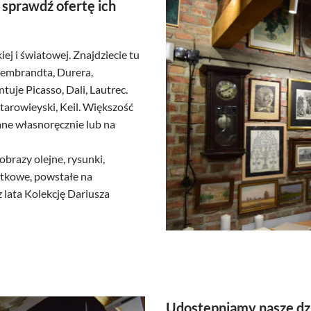
 sprawdź ofertę ich
ej i światowej. Znajdziecie tu
Rembrandta, Durera,
uje Picasso, Dali, Lautrec.
Starowieyski, Keil. Większość
ane własnoręcznie lub na
 obrazy olejne, rysunki,
jątkowe, powstałe na
z lata Kolekcję Dariusza
Udostępniamy nasze dz