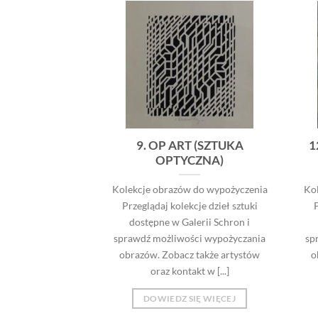
9. OP ART (SZTUKA
1
OPTYCZNA)
Kolekcje obrazów do wypożyczenia
Ko
Przeglądaj kolekcje dzieł sztuki
P
dostępne w Galerii Schron i
sprawdź możliwości wypożyczania
sp
obrazów. Zobacz także artystów
o
oraz kontakt w [...]
DOWIEDZ SIĘ WIĘCEJ