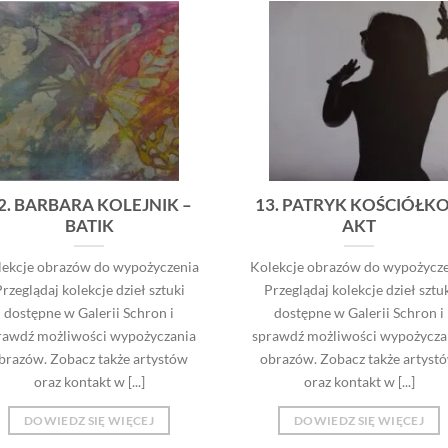
2. BARBARA KOLEJNIK –
13. PATRYK KOŚCIÓŁKO
BATIK
AKT
lekcje obrazów do wypożyczenia
Kolekcje obrazów do wypożycze
rzeglądaj kolekcje dzieł sztuki
Przeglądaj kolekcje dzieł sztu
dostępne w Galerii Schron i
dostępne w Galerii Schron i
rawdź możliwości wypożyczania
sprawdź możliwości wypożycza
brazów. Zobacz także artystów
obrazów. Zobacz także artyst
oraz kontakt w [...]
oraz kontakt w [...]
DOWIEDZ SIĘ WIĘCEJ
DOWIEDZ SIĘ WIĘCEJ