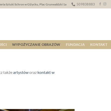
509838883
eria Sztuki Schron w Giżycku, Plac Grunwaldzki 1a
ŚCI
WYPOŻYCZANIE OBRAZÓW
FUNDACJA
KONTAKT
cz także
artystów
oraz
kontakt w