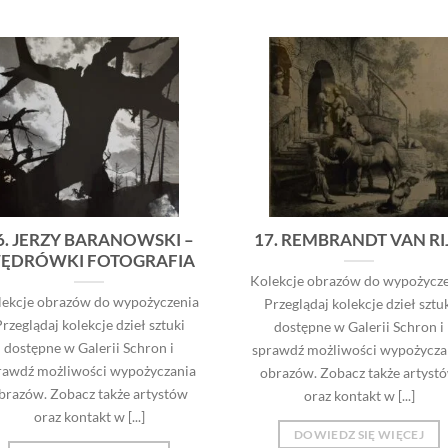
6. JERZY BARANOWSKI –
17. REMBRANDT VAN RI
ĘDRÓWKI FOTOGRAFIA
Kolekcje obrazów do wypożycze
lekcje obrazów do wypożyczenia
Przeglądaj kolekcje dzieł sztu
rzeglądaj kolekcje dzieł sztuki
dostępne w Galerii Schron i
dostępne w Galerii Schron i
sprawdź możliwości wypożycza
rawdź możliwości wypożyczania
obrazów. Zobacz także artyst
brazów. Zobacz także artystów
oraz kontakt w [...]
oraz kontakt w [...]
DOWIEDZ SIĘ WIĘCEJ