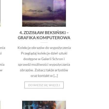
4. ZDZISŁAW BEKSIŃSKI –
GRAFIKA KOMPUTEROWA
nia
Kolekcje obrazów do wypożyczenia
ki
Przeglądaj kolekcje dzieł sztuki
dostępne w Galerii Schron i
nia
sprawdź możliwości wypożyczania
ów
obrazów. Zobacz także artystów
oraz kontakt w [...]
DOWIEDZ SIĘ WIĘCEJ