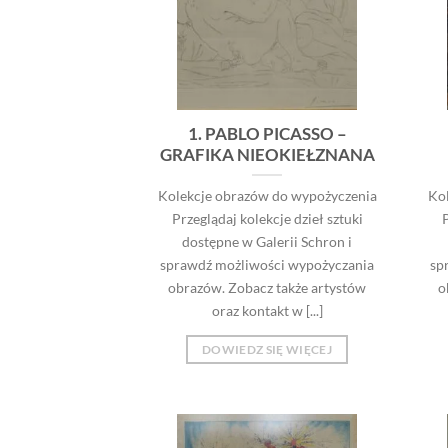
1. PABLO PICASSO –
GRAFIKA NIEOKIEŁZNANA
Kolekcje obrazów do wypożyczenia
Ko
Przeglądaj kolekcje dzieł sztuki
P
dostępne w Galerii Schron i
sprawdź możliwości wypożyczania
sp
obrazów. Zobacz także artystów
o
oraz kontakt w [...]
DOWIEDZ SIĘ WIĘCEJ