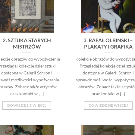
2. SZTUKA STARYCH
3. RAFAŁ OLBIŃSKI –
MISTRZÓW
PLAKATY I GRAFIKA
lekcje obrazów do wypożyczenia
Kolekcje obrazów do wypożycze
rzeglądaj kolekcje dzieł sztuki
Przeglądaj kolekcje dzieł sztu
dostępne w Galerii Schron i
dostępne w Galerii Schron i
rawdź możliwości wypożyczania
sprawdź możliwości wypożycza
brazów. Zobacz także artystów
obrazów. Zobacz także artyst
oraz kontakt w [...]
oraz kontakt w [...]
DOWIEDZ SIĘ WIĘCEJ
DOWIEDZ SIĘ WIĘCEJ