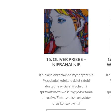
15. OLIVER PRIEBE –
1
NIEBANALNIE
W
Kolekcje obrazów do wypożyczenia
Ko
Przeglądaj kolekcje dzieł sztuki
P
dostępne w Galerii Schron i
sprawdź możliwości wypożyczania
sp
obrazów. Zobacz także artystów
o
oraz kontakt w [...]