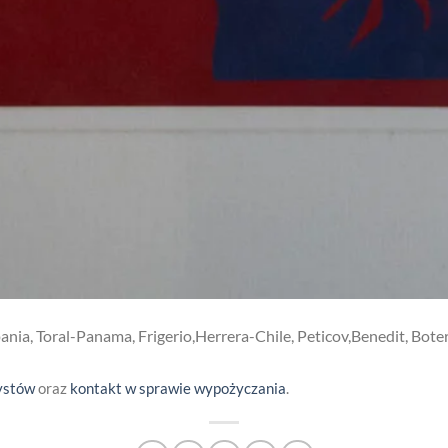
pania, Toral-Panama, Frigerio,Herrera-Chile, Peticov,Benedit, Bot
ystów
oraz
kontakt w sprawie wypożyczania
.