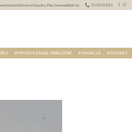
509838883
eria Sztuki Schron w Giżycku, Plac Grunwaldzki 1a
ŚCI
WYPOŻYCZANIE OBRAZÓW
FUNDACJA
KONTAKT