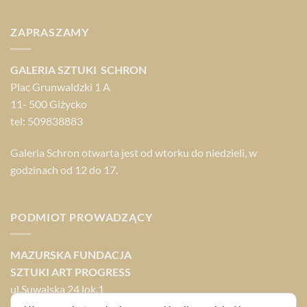
ZAPRASZAMY
GALERIA SZTUKI SCHRON
Plac Grunwaldzki 1 A
11- 500 Giżycko
tel: 509838883
Galeria Schron otwarta jest od wtorku do niedzieli, w
godzinach od 12 do 17.
PODMIOT PROWADZĄCY
MAZURSKA FUNDACJA
SZTUKI ART PROGRESS
ul.Suwalska 24 lok.1
11-500 Giżycko