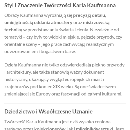
Styl i Znaczenie Twórczości Karla Kaufmanna
Obrazy Kaufmanna wyróżniają się
precyzją detalu
,
umiejętnością oddania atmosfery
oraz
mistrzowską
techniką
w przedstawianiu światła i cienia. Niezależnie od
tematyki – czy były to widoki miejskie, pejzaże przyrody, czy
orientalne sceny – jego prace zachwycają realistycznym
odwzorowaniem i bogactwem barw.
Dzieła Kaufmanna nie tylko odzwierciedlają piękno przyrody
i architektury, ale także stanowią ważny dokument
historyczny, ukazujący wygląd europejskich miast i
krajobrazów pod koniec XIX wieku. Są one świadectwem
zmieniającej się Europy oraz fascynacji odległymi kulturami.
Dziedzictwo i Współczesne Uznanie
Twórczość Karla Kaufmanna jest dziś wysoko ceniona
zarówno przez
kolekcjonerów
, jak i
miłośników sztuki
. Jego