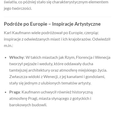
światła, co później stało się charakterystycznym elementem
jego twórczości.
Podróże po Europie – Inspiracje Artystyczne
Karl Kaufmann wiele podróżował po Europie, czerpiąc
inspiracje z odwiedzanych miast i ich krajobrazów. Odwiedził
m.in.:
Włochy
: W takich miastach jak Rzym, Florencja i Wenecja
tworzył pejzaże i weduty, które oddawały ducha
tamtejszej architektury oraz atmosferę miejskiego życia.
Zwłaszcza widoki z Wenecji, z jej kanałami i gondolami,
stały się jednym z ulubionych tematów artysty.
Praga
: Kaufmann uchwycił również historyczną
atmosferę Pragi, miasta słynącego z gotyckich i
barokowych budowli.