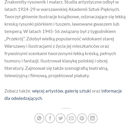
Znakomity rysownik i malarz. Studia artystyczne odbył w
latach 1924-29 w warszawskiej Akademii Sztuk Pięknych.
Tworzył głównie ilustracje książkowe, odznaczające się lekką
kreską rysunki piórkiem i tuszem, lawowane gwaszem lub
temperą. W latach 1945-56 związany był z tygodnikiem
„Przekrój”. Zdobył wielką popularność widokami starej
Warszawy i ilustracjami z życia jej mieszkańców oraz
frywolnymi scenkami tworzonymi lekką kreską, pełnych
humoru i fantazji. Ilustrował klasykę polskiej i obcej
literatury. Zajmował się także scenografią teatralną,
telewizyjną i filmową, projektował plakaty.
Zobacz także:
więcej artystów
,
galerię sztuki
oraz
informacje
dla odwiedzających
.