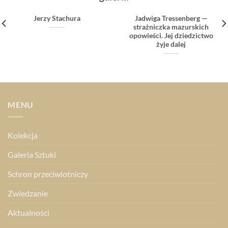
Jerzy Stachura
Jadwiga Tressenberg —
strażniczka mazurskich
opowieści. Jej dziedzictwo
żyje dalej
MENU
Kolekcja
Galeria Sztuki
Schron przeciwlotniczy
Zwiedzanie
Aktualności