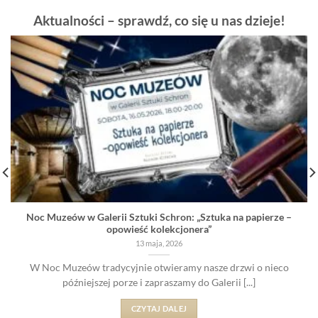
Aktualności – sprawdź, co się u nas dzieje!
Noc Muzeów w Galerii Sztuki Schron: „Sztuka na papierze –
opowieść kolekcjonera”
13 maja, 2026
W Noc Muzeów tradycyjnie otwieramy nasze drzwi o nieco
późniejszej porze i zapraszamy do Galerii [...]
CZYTAJ DALEJ